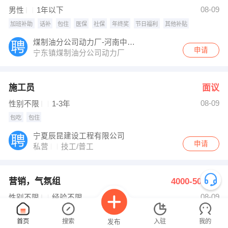
发布 [外卖配送员 ] 招聘信息
08-09
男性
1年以下
【周俊吉】 强势入驻
加班补助
话补
包住
医保
社保
年终奖
节日福利
其他补贴
煤制油分公司动力厂-河南中电投华新电力工程有限公司
申请
宁东镇煤制油分公司动力厂
施工员
面议
08-09
性别不限
1-3年
包吃
包住
宁夏辰昆建设工程有限公司
申请
私营
技工/普工
营销，气氛组
4000-5000元
08-09
性别不限
经验不限
包吃
包住
年终奖
节日福利
其他补贴
首页
搜索
入驻
我的
发布